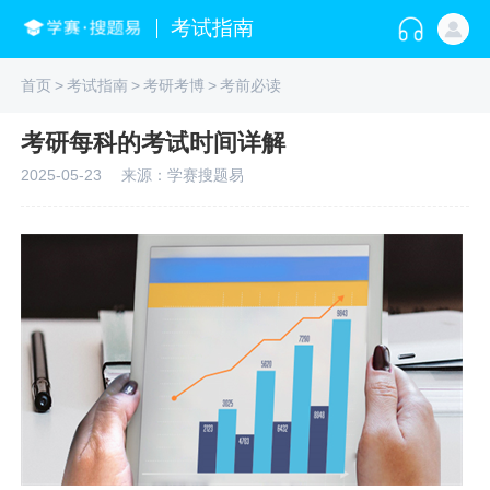
考试指南
首页
>
考试指南
>
考研考博
>
考前必读
考研每科的考试时间详解
2025-05-23
来源：学赛搜题易