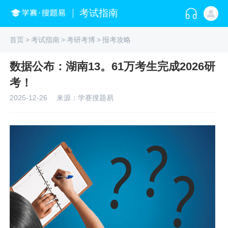
考试指南
首页
>
考试指南
>
考研考博
>
报考攻略
数据公布：湖南13。61万考生完成2026研
考！
2025-12-26
来源：学赛搜题易