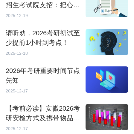
招生考试院支招：把心态
调成“最佳模式”
2025-12-19
请听劝，2026考研初试至
少提前1小时到考点！
2025-12-18
2026年考研重要时间节点
先知
2025-12-17
【考前必读】安徽2026考
研安检方式及携带物品注
意
2025-12-17