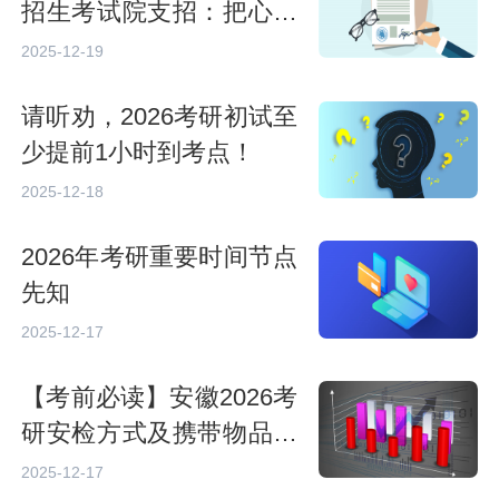
招生考试院支招：把心态
调成“最佳模式”
2025-12-19
请听劝，2026考研初试至
少提前1小时到考点！
2025-12-18
2026年考研重要时间节点
先知
2025-12-17
【考前必读】安徽2026考
研安检方式及携带物品注
意
2025-12-17